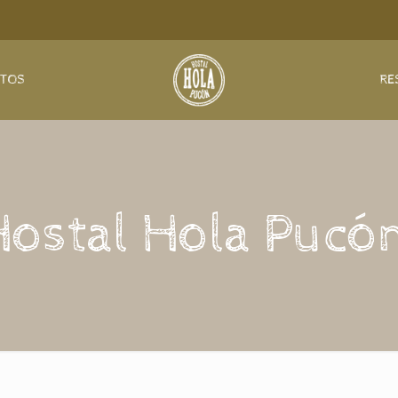
NTOS
RE
Hostal Hola Pucón