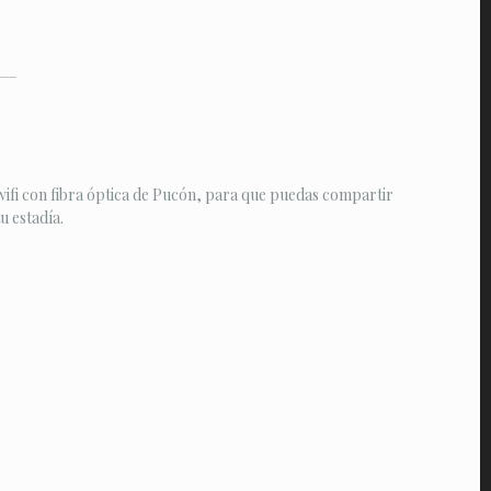
ifi con fibra óptica de Pucón, para que puedas compartir
 estadía.