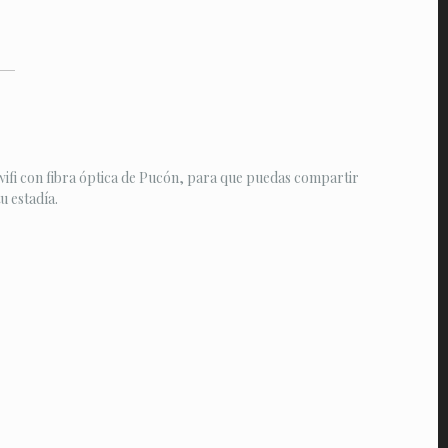
ifi con fibra óptica de Pucón, para que puedas compartir
 estadía.