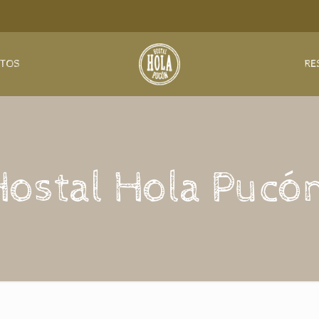
NTOS
RE
Hostal Hola Pucón