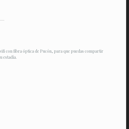
ifi con fibra óptica de Pucón, para que puedas compartir
 estadía.