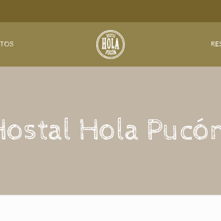
NTOS
RE
Hostal Hola Pucón