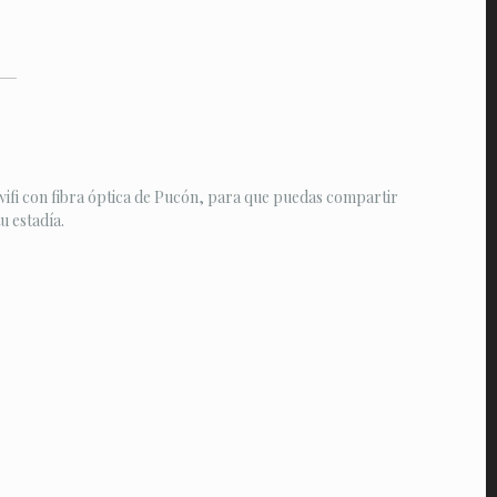
ifi con fibra óptica de Pucón, para que puedas compartir
 estadía.