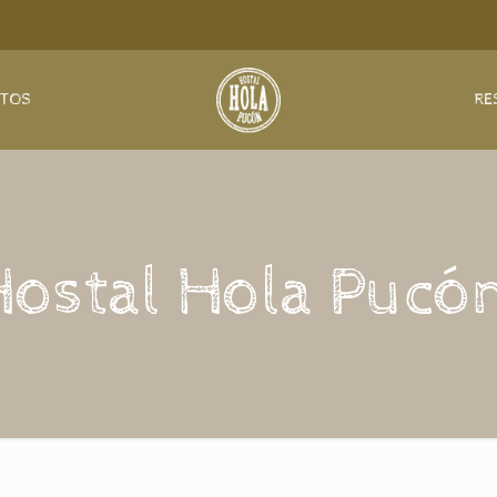
NTOS
RE
Hostal Hola Pucón