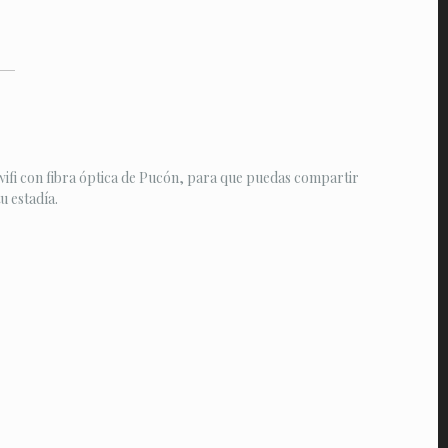
ifi con fibra óptica de Pucón, para que puedas compartir
 estadía.