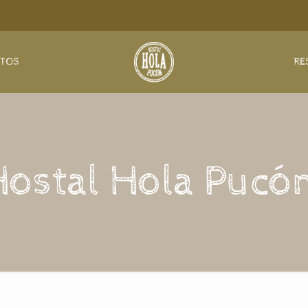
NTOS
RE
Hostal Hola Pucón