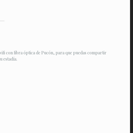
ifi con fibra óptica de Pucón, para que puedas compartir
 estadía.