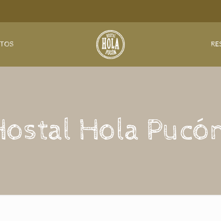
NTOS
RE
Hostal Hola Pucón